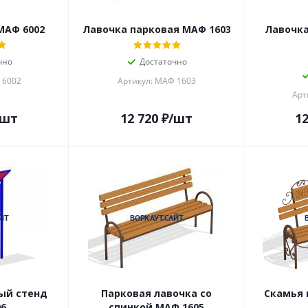
МАФ 6002
Лавочка парковая МАФ 1603
Лавочка
чно
Достаточно
 6002
Артикул: МАФ 1603
Арт
/шт
12 720
₽
/шт
12
ый стенд
Парковая лавочка со
Скамья
06
спинкой МАФ 1605