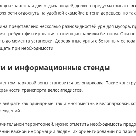
редназначенная для отдыха людей, должна предусматривать вс
можности отдохнуть на удобной скамейке в тени деревьев, но та
зина представлено несколько разновидностей урн для мусора,
ия требуют фиксирования с помощью заливки бетоном. Они не
ть до момента установки. Деревянные урны с бетонным осно
ещать при необходимости.
ки и информационные стенды
ентом парковой зоны становится велопарковка. Такие констру
хранности транспорта велосипедистов.
е выбрать как одинарные, так и многоместные велопарковки, ко
чреждений.
значительной территорией, нужно отметить необходимость пре
лении важной информации людям, их ориентировании по парко