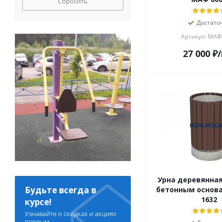
Сбросить
Достато
Артикул: МАФ
27 000
₽
Урна деревянная
Будьте всегда в
бетонным основ
1632
курсе!
Узнавайте о скидках и акциях
первым