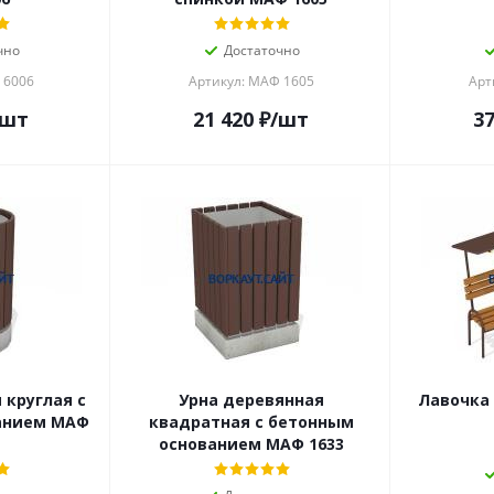
чно
Достаточно
 6006
Артикул: МАФ 1605
Арт
/шт
21 420
₽
/шт
37
 круглая с
Урна деревянная
Лавочка
анием МАФ
квадратная с бетонным
основанием МАФ 1633