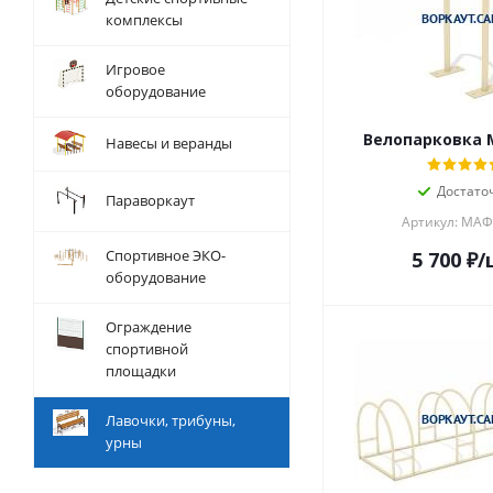
комплексы
Игровое
оборудование
Велопарковка 
Навесы и веранды
Достато
Параворкаут
Артикул: МАФ
Спортивное ЭКО-
5 700
₽
/
оборудование
Ограждение
спортивной
площадки
Лавочки, трибуны,
урны