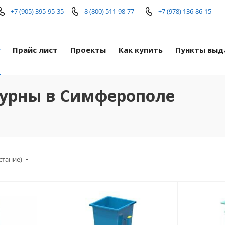
+7 (905) 395-95-35
8 (800) 511-98-77
+7 (978) 136-86-15
г
Прайс лист
Проекты
Как купить
Пункты выд
 урны в Симферополе
стание)