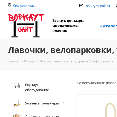
Симферополь
ns-krym@bk.ru
Воркаут, тренажеры,
Катало
спорткомплексы,
покрытие
Лавочки, велопарковки,
Главная
-
Каталог
-
Лавочки, велопарковки, урны в Симферополе
По популярности (возра
Воркаут
оборудование
Уличные тренажеры
Детские спортивные