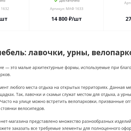
чно
Достаточно
Арт
 1632
Артикул: МАФ 1633
/шт
14 800
₽
/шт
27
ебель: лавочки, урны, велопарк
ие — это малые архитектурные формы, используемые при благо
арков.
ент любого места отдыха на открытых территориях. Данная ме
ощадках. Так, лавочки и скамьи служат местом для отдыха, а ур
 Часто на улице можно встретить велопарковки, призванные о
 стоянки велосипедов.
рнет-магазина представлено множество разнообразных изделий
жете заказать все требуемые элементы для полноценного офор