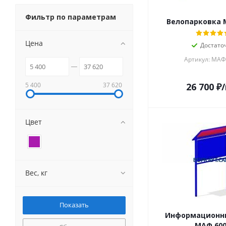
Фильтр по параметрам
Велопарковка 
Цена
Достато
Артикул: МАФ
5 400
37 620
26 700
₽
Цвет
Вес, кг
Информационн
МАФ 60