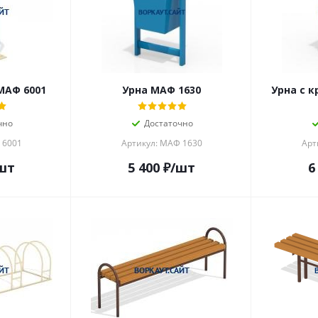
МАФ 6001
Урна МАФ 1630
Урна с 
чно
Достаточно
 6001
Артикул: МАФ 1630
Арт
шт
5 400
₽
/шт
6